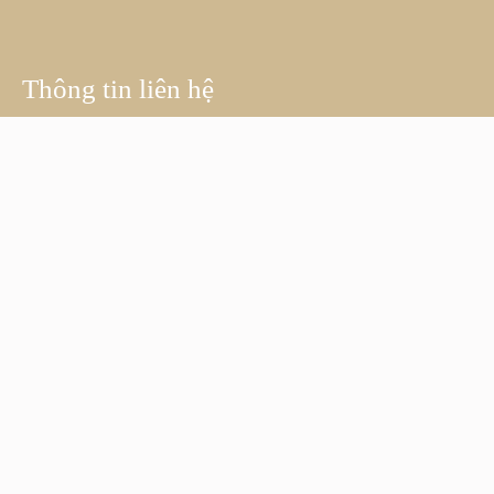
Thông tin liên hệ
112-114-116 đường số 3, Phong Phú 5, Bình Chánh,
TP.HCM
contact@latruongxuan.com
090 240 53 05
07.00 AM - 19.00 PM
Liên kết
Lá Trường Xuân